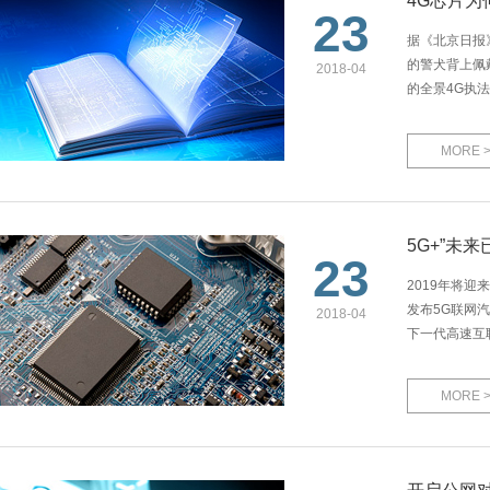
4G芯片为
23
据《北京日报
的警犬背上佩
2018-04
的全景4G执
MORE 
5G+”未
23
2019年将
发布5G联网汽
2018-04
下一代高速互
MORE 