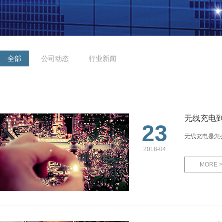
全部
公司动态
行业新闻
无线充电
23
无线充电是怎
2018-04
MORE 