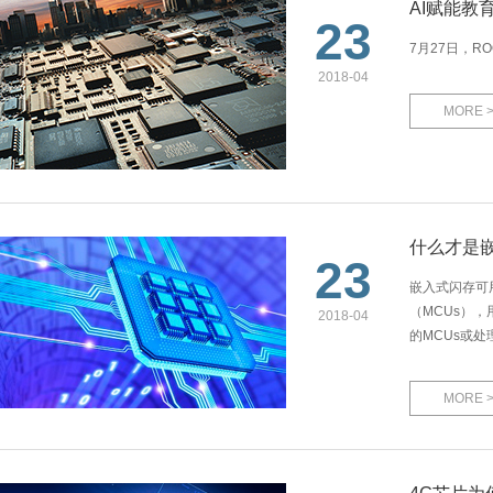
AI赋能教
23
7月27日，
2018-04
MORE 
什么才是嵌
23
​嵌入式闪存
（MCUs）
2018-04
的MCUs或
MORE 