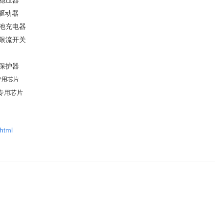
稳压器
驱动器
池充电器
B限流开关
保护器
用芯片
专用芯片
.html