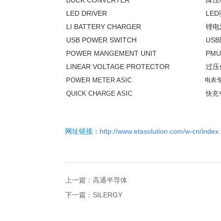
BUCK CONVERTER
降压
LED DRIVER
LED
LI BATTERY CHARGER
锂电
USB POWER SWITCH
US
POWER MANGEMENT UNIT
PMU
LINEAR VOLTAGE PROTECTOR
过压
POWER METER ASIC
电表专
QUICK CHARGE ASIC
快充
网址链接：
http://www.etasolution.com/w-cn/index
上一篇：
高通半导体
下一篇：
SILERGY